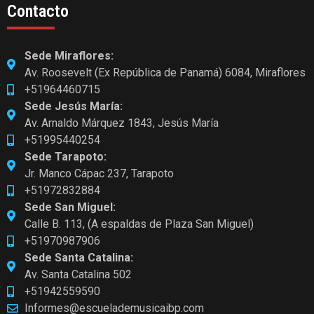
Contacto
Sede Miraflores:
Av. Roosevelt (Ex República de Panamá) 6084, Miraflores
+51964460715
Sede Jesús María:
Av. Arnaldo Márquez 1843, Jesús María
+51995440254
Sede Tarapoto:
Jr. Manco Cápac 237, Tarapoto
+51972832884
Sede San Miguel:
Calle B. 113, (A espaldas de Plaza San Miguel)
+51970987906
Sede Santa Catalina:
Av. Santa Catalina 502
+51942559590
Informes@escuelademusicaibp.com