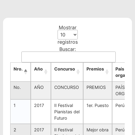
Mostrar
registros
Buscar:
Nro.
Año
Concurso
Premios
País
organiza
No.
AÑO
CONCURSO
PREMIOS
PAÍS
ORGANI
1
2017
II Festival
1er. Puesto
Perú
Pianistas del
Futuro
2
2017
II Festival
Mejor obra
Perú