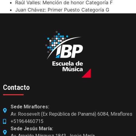
Raúl Valles: Mención de honor Categoría F
Juan Chávez: Primer Puesto Categoría G
Contacto
Sede Miraflores:
Av. Roosevelt (Ex República de Panamá) 6084, Miraflores
+51964460715
Sede Jesús María:
Av. Arnaldo Márquez 1843, Jesús María