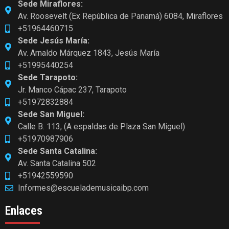
Sede Miraflores:
Av. Roosevelt (Ex República de Panamá) 6084, Miraflores
+51964460715
Sede Jesús María:
Av. Arnaldo Márquez 1843, Jesús María
+51995440254
Sede Tarapoto:
Jr. Manco Cápac 237, Tarapoto
+51972832884
Sede San Miguel:
Calle B. 113, (A espaldas de Plaza San Miguel)
+51970987906
Sede Santa Catalina:
Av. Santa Catalina 502
+51942559590
Informes@escuelademusicaibp.com
Enlaces