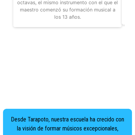
octavas, el mismo instrumento con el que el
Se 
maestro comenzó su formación musical a
los 13 años.
Desde Tarapoto, nuestra escuela ha crecido con
la visión de formar músicos excepcionales,